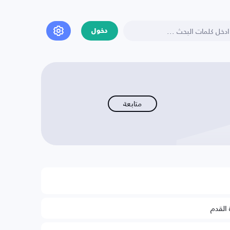
دخول
متابعة
 القدم