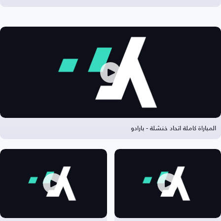
المباراة كاملة اتحاد خنشلة - بارادو