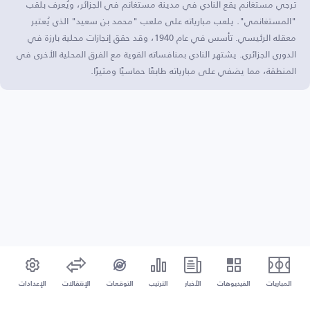
ترجي مستغانم يقع النادي في مدينة مستغانم في الجزائر، ويُعرف بلقب
"المستغانمي". يلعب مبارياته على ملعب "محمد بن سعيد" الذي يُعتبر
معقله الرئيسي. تأسس في عام 1940، وقد حقق إنجازات محلية بارزة في
الدوري الجزائري. يشتهر النادي بمنافساته القوية مع الفرق المحلية الأخرى في
المنطقة، مما يضفي على مبارياته طابعًا حماسيًا ومثيرًا.
المباريات
الفيديوهات
الأخبار
الترتيب
التوقعات
الإنتقالات
الإعدادات