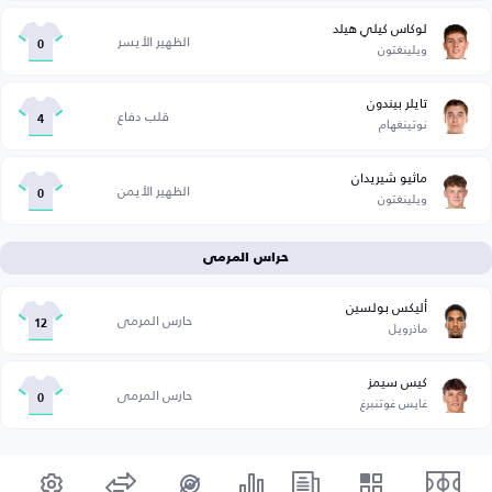
لوكاس كيلي هيلد
الظهير الأيسر
ويلينغتون
0
تايلر بيندون
قلب دفاع
نوتينغهام
4
ماثيو شيريدان
الظهير الأيمن
ويلينغتون
0
حراس المرمى
أليكس بولسين
حارس المرمى
ماذرويل
12
كيس سيمز
حارس المرمى
غايس غوتنبرغ
0