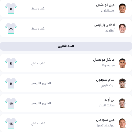
فين كونشي
خط وسط
ويلينغتون
0
لاكلان بايليس
خط وسط
أوكلاند
25
المدافعين
مايكل بوكسال
قلب دفاع
مينيسوتا
5
سام سوتون
الظهير الأيسر
برث غلوري
0
بن أولد
الظهير الأيسر
سانت إتيان
19
فين سورمان
قلب دفاع
بورتلاند تمبرز
16