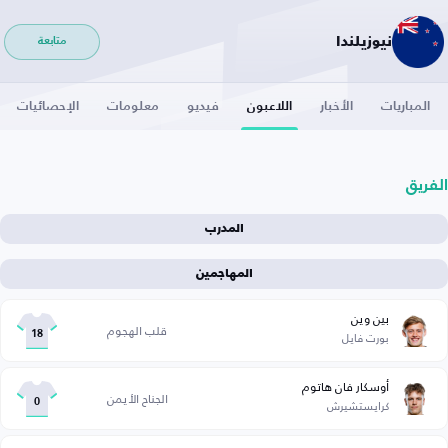
نيوزيلندا
متابعة
المباريات
الأخبار
اللاعبون
فيديو
معلومات
الإحصائيات
الفريق
المدرب
المهاجمين
بين وين
قلب الهجوم
بورت فايل
18
أوسكار فان هاتوم
الجناح الأيمن
كرايستشيرش
0