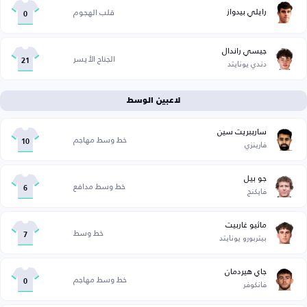
رايلي بيدواز
قلب الهجوم
0
جيسي راندال
الجناح الأيسر
دندي يونايتد
21
لاعبين الوسط
سارببريت سين
خط وسط مهاجم
فارينزي
10
جو بيل
خط وسط مدافع
فايكنج
6
ماثيو غاربيت
خط وسط
بيتربورو يونايتد
7
جاي هيردمان
خط وسط مهاجم
فانكوفر
0