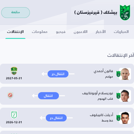
بيشكك ( قيرغيزستان )
متابعة
المباريات
الأخبار
اللاعبون
فيديو
معلومات
الإنتقالات
آخر الإنتقالات
فالون أحمدي
انتقال حر
مهاجم
2027-05-31
نوريسلام أورونتاييف
انتقال
قلب الهجوم
أديلت كانيبكوف
انتقال حر
خط وسط
2026-12-31