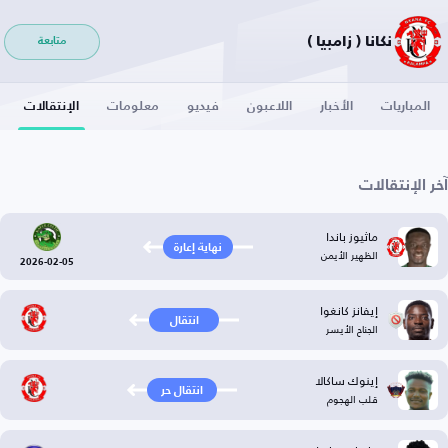
نكانا ( زامبيا )
متابعة
المباريات
الأخبار
اللاعبون
فيديو
معلومات
الإنتقالات
آخر الإنتقالات
ماثيوز باندا
نهاية إعارة
الظهير الأيمن
2026-02-05
إيفانز كانغوا
انتقال
الجناح الأيسر
إينوك ساكالا
انتقال حر
قلب الهجوم