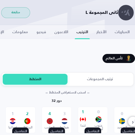
ثاني المجموعة L
متابعة
المباريات
الأخبار
الترتيب
اللاعبون
فيديو
معلومات
الإ
كأس العالم
ترتيب المجموعات
المخطط
← اسحب لاستعراض المخطط →
دور 32
1
0
1
2
4
3
0
‹
جنوب
كندا
ا
السويد
هولندا
المغرب
البرتغال
كرواتيا
أفريقيا
لتفاصيل
التفاصيل
التفاصيل
التفاصيل