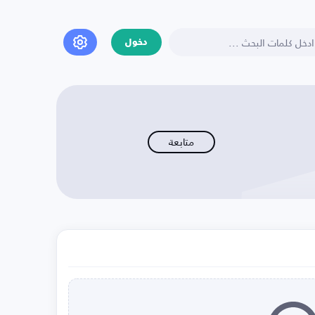
دخول
متابعة