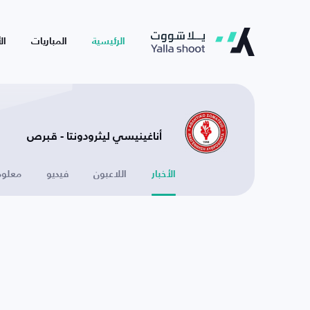
الرئيسية
المباريات
ال
أناغينيسي ليثرودونتا - قبرص
الأخبار
اللاعبون
فيديو
معلوم