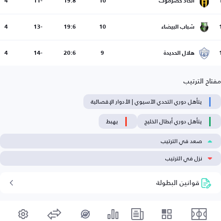
اتحاد حضرموت
10
19:8
-11
4
شباب البيضاء
10
19:6
-13
4
هلال الحديدة
9
20:6
-14
4
مفتاح الترتيب
يتأهل دوري التحدي الآسيوي | الأدوار الإقصائية
يتأهل دوري أبطال الخليج
يهبط
صعد في الترتيب
نزل في الترتيب
قوانين البطولة