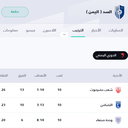
السد ( اليمن )
متابعة
المباريات
الأخبار
الترتيب
اللاعبون
فيديو
معلومات
الدوري اليمني
الأندية
لعب
الأهداف
الفرق
النقاط
شعب حضرموت
10
1:14
13
26
التضامن
10
3:13
10
23
وحدة صنعاء
10
8:14
6
20