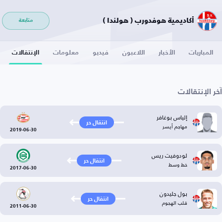
أكاديمية هوفدورب ( هولندا )
متابعة
المباريات
الأخبار
اللاعبون
فيديو
معلومات
الإنتقالات
آخر الإنتقالات
إلياس بوغافر
انتقال حر
مهاجم أيسر
2019-06-30
لودوفيت ريس
انتقال حر
خط وسط
2017-06-30
بول جليدون
انتقال حر
قلب الهجوم
2011-06-30