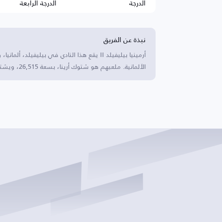
الدرجة
الدرجة الرابعة
نبذة عن الفريق
أرمينيا بيليفيلد II يقع هذا النادي في بيليفي
الألمانية. ملعبهم هو شتوك أرينا، بسعة 26,515، ويشتهرون بتطوير الناشئين ومساهماتهم في نجاح النادي الرئيسي.