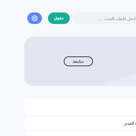
دخول
متابعة
 القدم