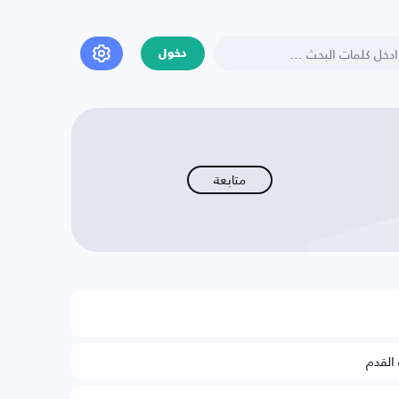
دخول
متابعة
 القدم