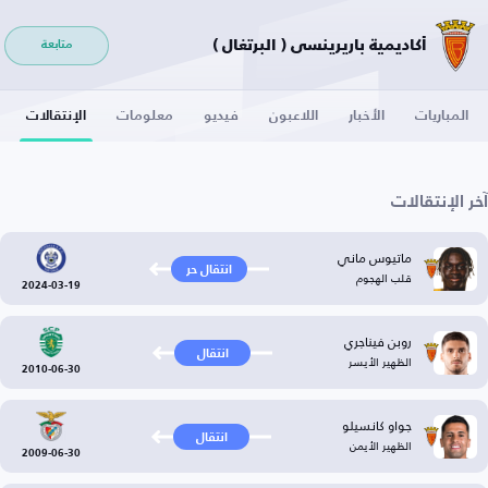
أكاديمية باريرينسي ( البرتغال )
متابعة
المباريات
الأخبار
اللاعبون
فيديو
معلومات
الإنتقالات
آخر الإنتقالات
ماتيوس ماني
انتقال حر
قلب الهجوم
2024-03-19
روبن فيناجري
انتقال
الظهير الأيسر
2010-06-30
جواو كانسيلو
انتقال
الظهير الأيمن
2009-06-30