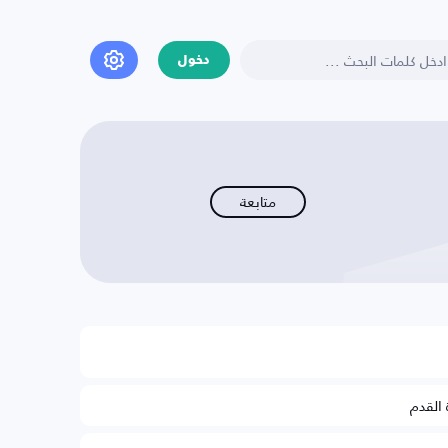
دخول
متابعة
 القدم