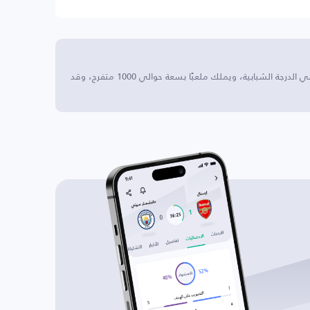
سوبيراديو U19 يتمركز هذا النادي في إسبانيا، ويلعب في الدرجة الشبابية، ويملك ملعبًا بسعة حوالي 1000 متفرج، وقد