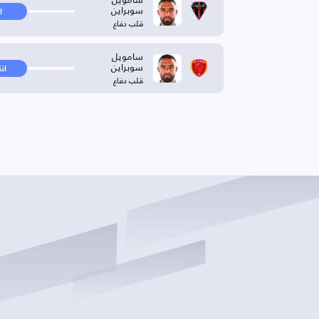
سوبراين
ا
قلب دفاع
سامويل
سوبراين
ان
قلب دفاع