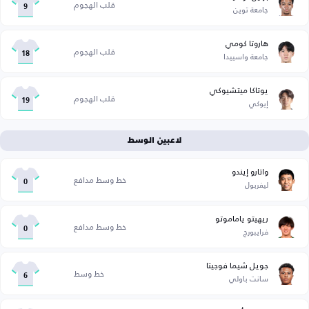
قلب الهجوم
جامعة توين
9
هاروتا كومي
قلب الهجوم
جامعة واسييدا
18
يوتاكا ميتشيوكي
قلب الهجوم
إيوكي
19
لاعبين الوسط
واتارو إيندو
خط وسط مدافع
ليفربول
0
ريهيتو ياماموتو
خط وسط مدافع
فرايبورج
0
جويل شيما فوجيتا
خط وسط
سانت باولي
6