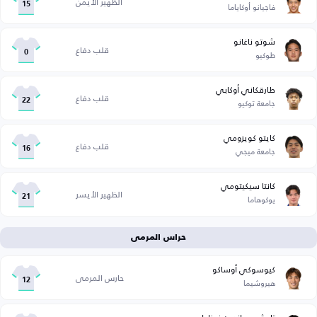
الظهير الأيمن
فاجيانو أوكاياما
15
شوتو ناغانو
قلب دفاع
طوكيو
0
طارقكاني أوكابي
قلب دفاع
جامعة توكيو
22
كايتو كويزومي
قلب دفاع
جامعة ميجي
16
كانتا سيكيتومي
الظهير الأيسر
يوكوهاما
21
حراس المرمى
كيوسوكي أوساكو
حارس المرمى
هيروشيما
12