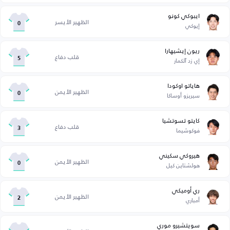
ايبوكي كونو
الظهير الأيسر
إيوكي
0
ريون إيشيهارا
قلب دفاع
إي زد آلكمار
5
هاياتو اوكودا
الظهير الأيمن
سيريزو أوساكا
0
كايتو تسوتشيا
قلب دفاع
فوكوشيما
3
هيروكي سكيني
الظهير الأيمن
هولشتاين كيل
0
ري أوميكي
الظهير الأيمن
أمباري
2
سويتشيرو موري