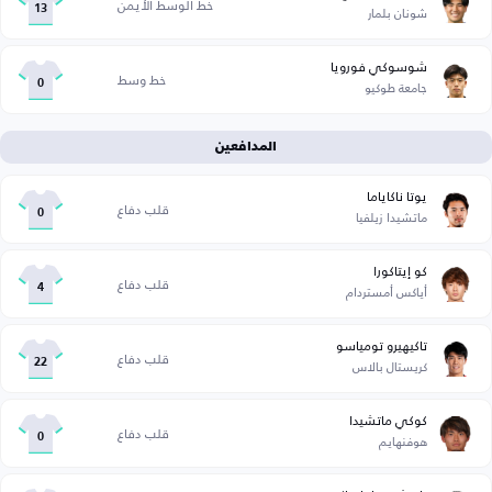
خط الوسط الأيمن
شونان بلمار
13
شوسوكي فورويا
خط وسط
جامعة طوكيو
0
المدافعين
يوتا ناكاياما
قلب دفاع
ماتشيدا زيلفيا
0
كو إيتاكورا
قلب دفاع
أياكس أمستردام
4
تاكيهيرو تومياسو
قلب دفاع
كريستال بالاس
22
كوكي ماتشيدا
قلب دفاع
هوفنهايم
0