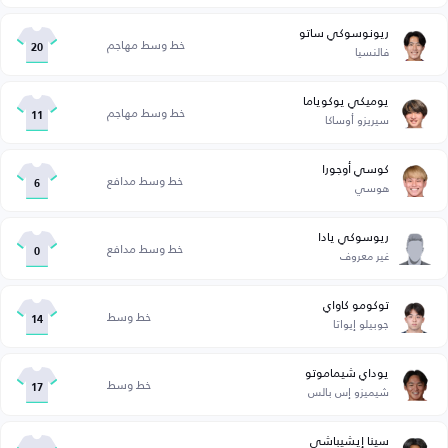
ريونوسوكي ساتو
خط وسط مهاجم
فالنسيا
20
يوميكي يوكوياما
خط وسط مهاجم
سيريزو أوساكا
11
كوسي أوجورا
خط وسط مدافع
هوسي
6
ريوسوكي يادا
خط وسط مدافع
غير معروف
0
توكومو كاواي
خط وسط
جوبيلو إيواتا
14
يوداي شيماموتو
خط وسط
شيميزو إس بالس
17
سينا إيشيباشي