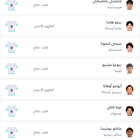
تايتشي ياماساكي
قلب دفاع
هيروشيما
0
ريكو هاندا
الظهير الأيمن
غامبا أوساكا
0
سيجي كيمورا
قلب دفاع
فيستيرلو
0
ريوييا نيشيو
قلب دفاع
أوميا
0
أيومو أوهاتا
الظهير الأيسر
سيريزو أوساكا
0
كوتا تاكاي
قلب دفاع
توتنهام
0
ماناتو يوشيدا
قلب دفاع
ساغان توسو
0