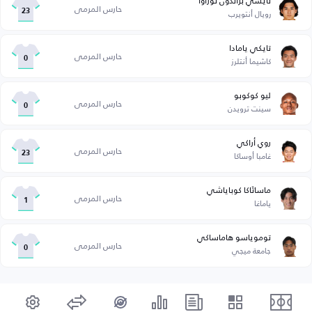
تايشي براندون نوزاوا
حارس المرمى
رويال أنتويرب
23
تايكي يامادا
حارس المرمى
كاشيما أنتلرز
0
ليو كوكوبو
حارس المرمى
سينت ترويدن
0
روي أراكي
حارس المرمى
غامبا أوساكا
23
ماساتَاكا كوباياشي
حارس المرمى
ياماغا
1
توموياسو هاماساكي
حارس المرمى
جامعة ميجي
0