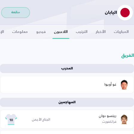
اليابان
متابعة
المباريات
الأخبار
الترتيب
اللاعبون
فيديو
معلومات
الإ
الفريق
المدرب
غو أويوا
المهاجمين
ريتسو دوان
الجناح الأيمن
فرانكفورت
10