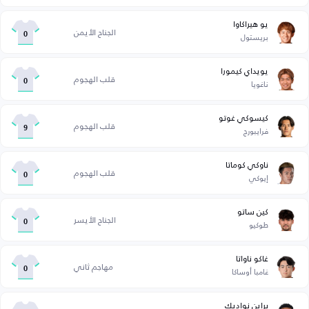
يو هيراكاوا
الجناح الأيمن
بريستول
0
يويداي كيمورا
قلب الهجوم
ناغويا
0
كيسوكي غوتو
قلب الهجوم
فرايبورج
9
ناوكي كوماتا
قلب الهجوم
إيوكي
0
كين ساتو
الجناح الأيسر
طوكيو
0
غاكو ناواتا
مهاجم ثاني
غامبا أوساكا
0
براين نواديك