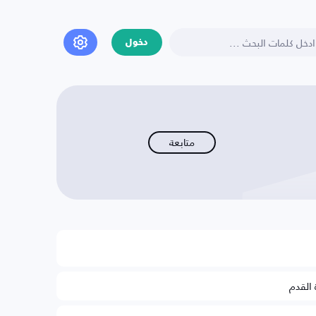
دخول
متابعة
 القدم