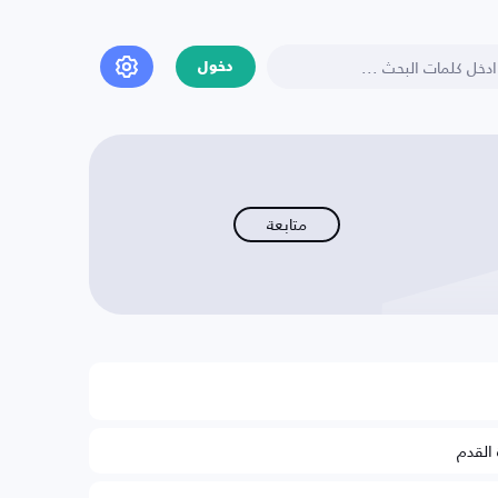
دخول
متابعة
 القدم