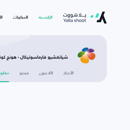
الرئيسية
المباريات
ال
شيانغشيو فارماسوتيكال - هونج كون
الأخبار
اللاعبون
فيديو
معلوم