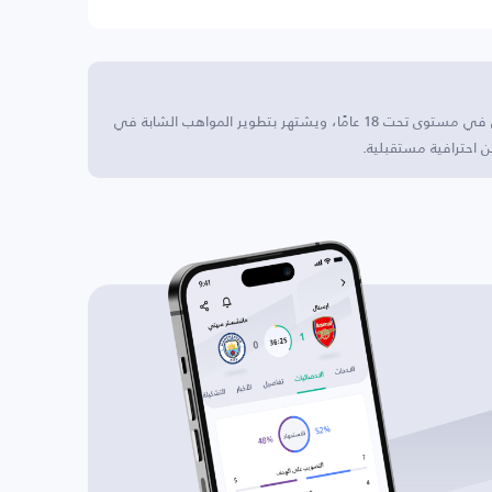
دايهان U18 يقع هذا النادي في كوريا الجنوبية، ويتنافس في مستوى تحت 18 عامًا، ويشتهر بتطوير المواهب الشابة في
ن احترافية مستقبلية.