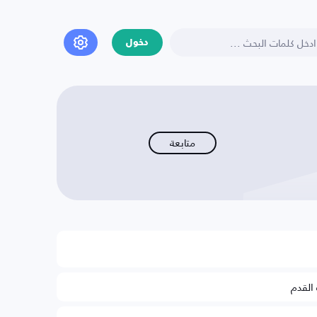
دخول
متابعة
 القدم