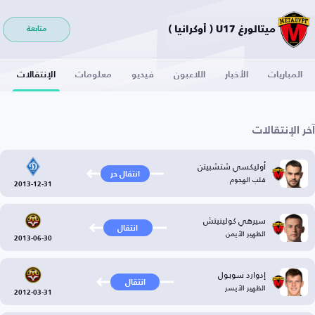
ميتالورغ U17 ( أوكرانيا )
متابعة
المباريات
الأخبار
اللاعبون
فيديو
معلومات
الإنتقالات
آخر الإنتقالات
أوليكسي شتشبيتن
انتقال حر
قلب الهجوم
2013-12-31
سيرهي كولينيتش
انتقال
الظهير الأيمن
2013-06-30
إدوارد سوبول
انتقال
الظهير الأيسر
2012-03-31