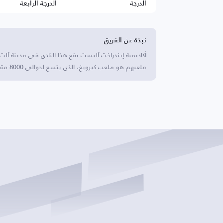
الدرجة
الدرجة الرابعة
نبذة عن الفريق
أكاديمية إيندراخت آليست يقع هذا النادي في مدينة آلت،
ملعبهم هو ملعب كيرويغ، الذي يتسع لحوالي 8000 متفرج، ولديهم تاريخ غني مع إنجازات ملحوظة في تطوير الناشئين.