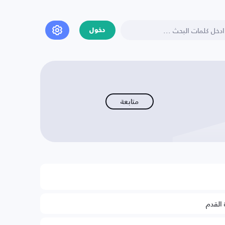
دخول
متابعة
 القدم