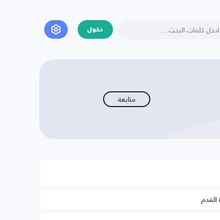
دخول
متابعة
 القدم