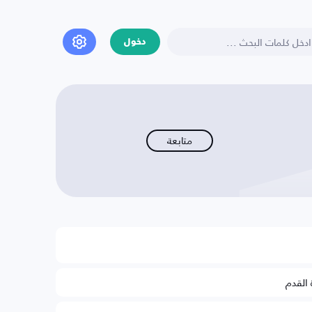
دخول
متابعة
 القدم