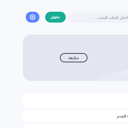
دخول
متابعة
 القدم