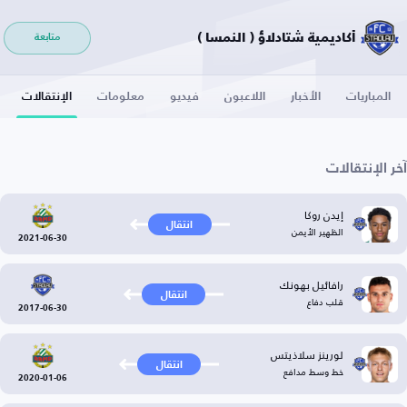
أكاديمية شتادلاؤ ( النمسا )
متابعة
المباريات
الأخبار
اللاعبون
فيديو
معلومات
الإنتقالات
آخر الإنتقالات
إيدن روكا
انتقال
الظهير الأيمن
2021-06-30
رافائيل بهونك
انتقال
قلب دفاع
2017-06-30
لورينز سلاذيتس
انتقال
خط وسط مدافع
2020-01-06