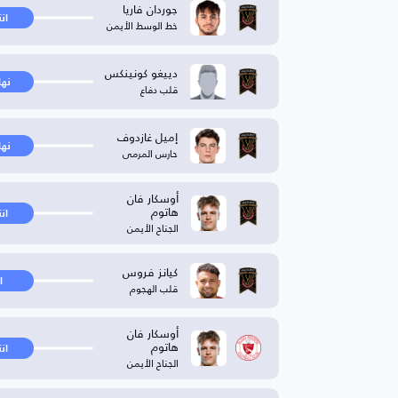
جوردان فاريا
ان
خط الوسط الأيمن
دييغو كونينكس
نها
قلب دفاع
إميل غازدوف
نها
حارس المرمى
أوسكار فان
هاتوم
ان
الجناح الأيمن
كيانز فروس
ا
قلب الهجوم
أوسكار فان
هاتوم
ان
الجناح الأيمن