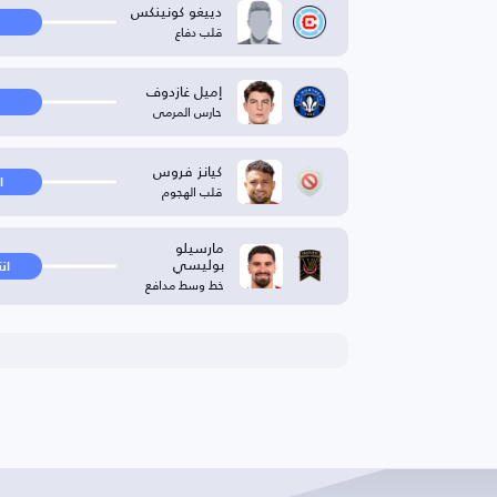
دييغو كونينكس
قلب دفاع
إميل غازدوف
حارس المرمى
كيانز فروس
ا
قلب الهجوم
مارسيلو
بوليسي
ان
خط وسط مدافع