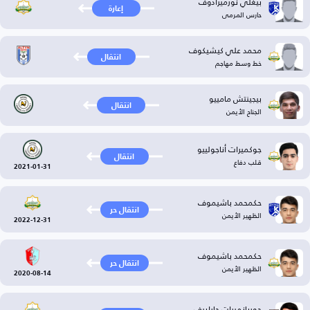
بيغلي نورميرادوف
إعارة
حارس المرمى
محمد علي كيشيكوف
انتقال
خط وسط مهاجم
بيجينتش مامييو
انتقال
الجناح الأيمن
جوكميرات أناجولييو
انتقال
قلب دفاع
2021-01-31
حكمحمد باشيموف
انتقال حر
الظهير الأيمن
2022-12-31
حكمحمد باشيموف
انتقال حر
الظهير الأيمن
2020-08-14
جوربانميرات جاراييف