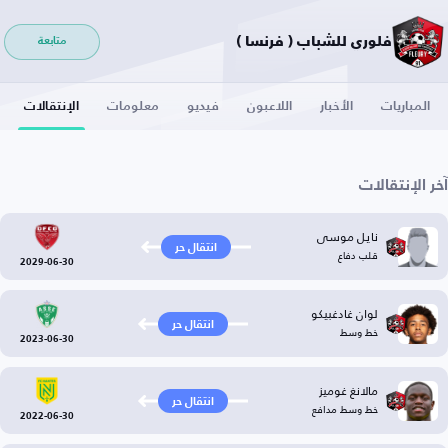
فلوري للشباب ( فرنسا )
متابعة
المباريات
الأخبار
اللاعبون
فيديو
معلومات
الإنتقالات
آخر الإنتقالات
نايل موسى
انتقال حر
قلب دفاع
2029-06-30
لوان غادغبيكو
انتقال حر
خط وسط
2023-06-30
مالانغ غوميز
انتقال حر
خط وسط مدافع
2022-06-30