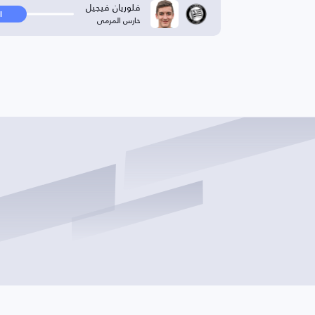
فلوريان فيجيل
ا
حارس المرمى