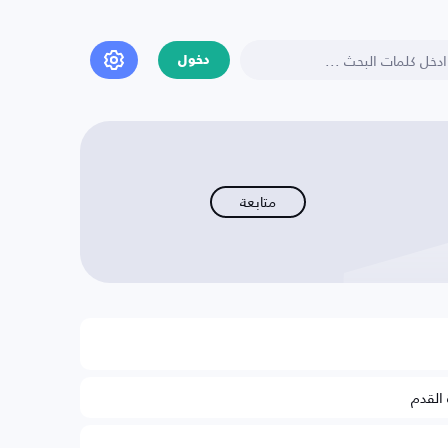
دخول
متابعة
 القدم