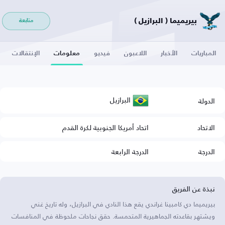
بيريميما ( البرازيل )
متابعة
المباريات
الأخبار
اللاعبون
فيديو
معلومات
الإنتقالات
البرازيل
الدولة
الاتحاد
اتحاد أمريكا الجنوبية لكرة القدم
الدرجة
الدرجة الرابعة
نبذة عن الفريق
بيريميما دي كامبينا غراندي يقع هذا النادي في البرازيل، وله تاريخ غني
ويشتهر بقاعدته الجماهيرية المتحمسة. حقق نجاحات ملحوظة في المنافسات