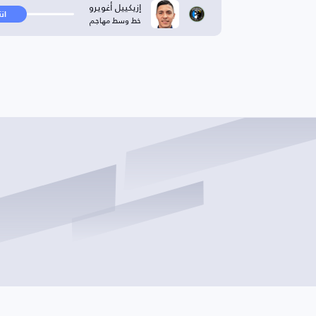
إزيكييل أغويرو
ان
خط وسط مهاجم