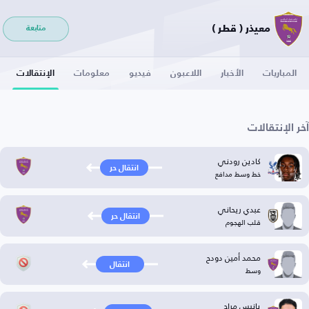
معيذر ( قطر )
متابعة
المباريات
الأخبار
اللاعبون
فيديو
معلومات
الإنتقالات
آخر الإنتقالات
كادين رودني
انتقال حر
خط وسط مدافع
عبدي ريحاني
انتقال حر
قلب الهجوم
محمد أمين دودح
انتقال
وسط
يانيس مراح