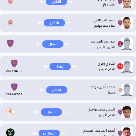
انتقال
قلب دفاع
صيد الدوكالي
انتقال
خط وسط مهاجم
بندر بدر ناصر بدر
انتقال
الظهير الأيسر
شادي رمزي
إعارة
الجناح الأيسر
2027-06-30
محمد أمين دودح
انتقال
وسط
2026-07-15
إلياس حميد براميل
انتقال
الجناح الأيمن
أحمد آيت عبد السلام
انتقال حر
قلب دفاع