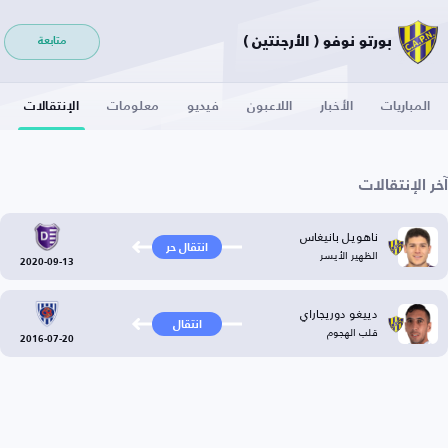
بورتو نوفو ( الأرجنتين )
متابعة
المباريات
الأخبار
اللاعبون
فيديو
معلومات
الإنتقالات
آخر الإنتقالات
ناهويل بانيغاس
انتقال حر
الظهير الأيسر
2020-09-13
دييغو دوريجاراي
انتقال
قلب الهجوم
2016-07-20