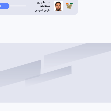
سالفاتوري
سيريغو
ا
حارس المرمى