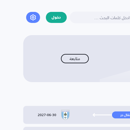
دخول
متابعة
2027-06-30
تقال حر