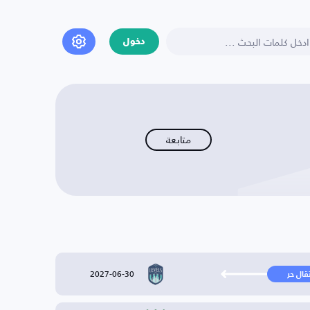
دخول
متابعة
2027-06-30
تقال حر