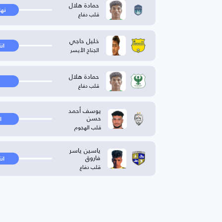
حمادة هلال
نها
قلب دفاع
خليل حاجي
ان
الجناح الأيسر
حمادة هلال
قلب دفاع
يوسف أحمد
حسن
ا
قلب الهجوم
ياسين ياسر
فاروق
ان
قلب دفاع