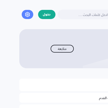
دخول
متابعة
 القدم