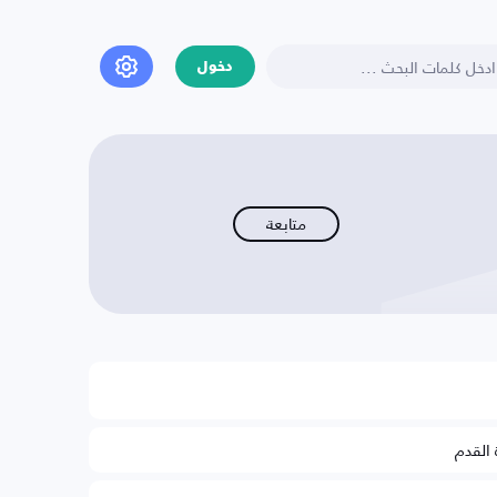
دخول
متابعة
 القدم