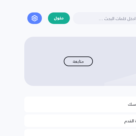
دخول
متابعة
رسك
 القدم