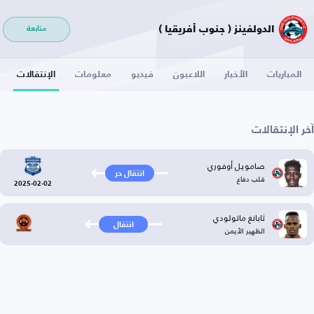
الدولفينز ( جنوب أفريقيا )
متابعة
المباريات
الأخبار
اللاعبون
فيديو
معلومات
الإنتقالات
آخر الإنتقالات
صامويل أوفوري
انتقال حر
قلب دفاع
2025-02-02
ثابانغ ماتولودي
انتقال
الظهير الأيمن