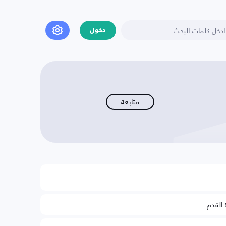
دخول
متابعة
 القدم