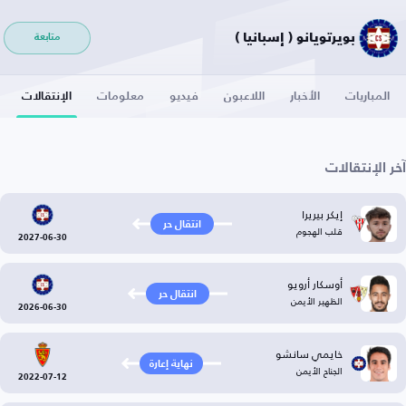
بويرتويانو ( إسبانيا )
متابعة
المباريات
الأخبار
اللاعبون
فيديو
معلومات
الإنتقالات
آخر الإنتقالات
إيكر بيريرا
انتقال حر
قلب الهجوم
2027-06-30
أوسكار أرويو
انتقال حر
الظهير الأيمن
2026-06-30
خايمي سانشو
نهاية إعارة
الجناح الأيمن
2022-07-12