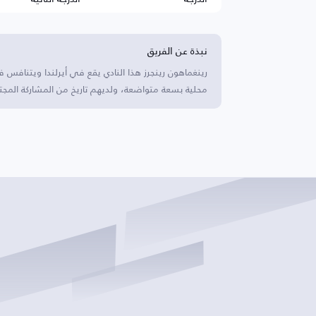
نبذة عن الفريق
رينغماهون رينجرز هذا النادي يقع في أيرلندا ويتنافس ف
محلية بسعة متواضعة، ولديهم تاريخ من المشاركة المجت