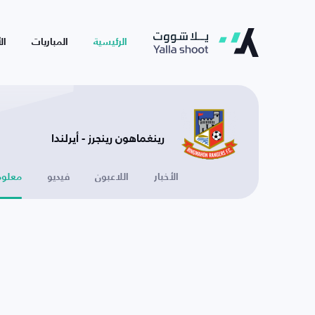
الرئيسية
المباريات
ال
رينغماهون رينجرز - أيرلندا
الأخبار
اللاعبون
فيديو
معلوم