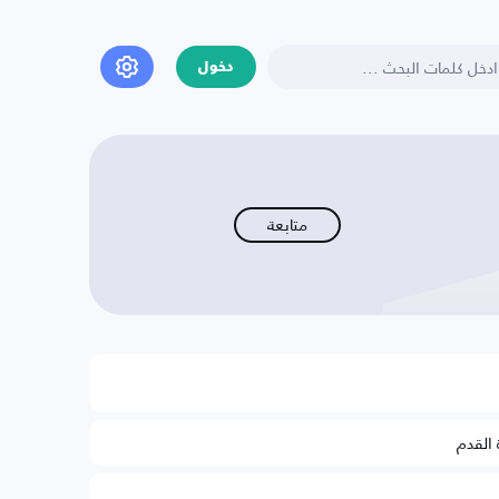
دخول
متابعة
 القدم