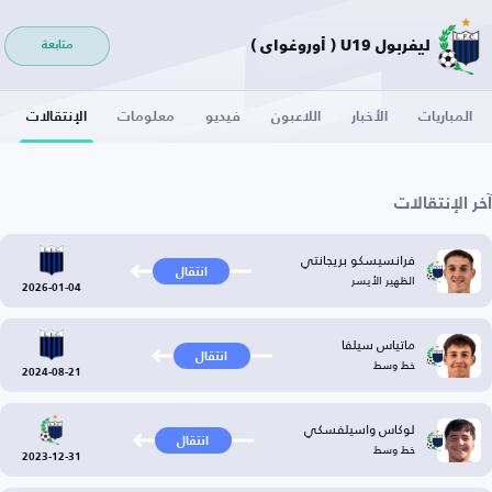
ليفربول U19 ( أوروغواي )
متابعة
المباريات
الأخبار
اللاعبون
فيديو
معلومات
الإنتقالات
آخر الإنتقالات
فرانسيسكو بريجانتي
انتقال
الظهير الأيسر
2026-01-04
ماتياس سيلفا
انتقال
خط وسط
2024-08-21
لوكاس واسيلفسكي
انتقال
خط وسط
2023-12-31