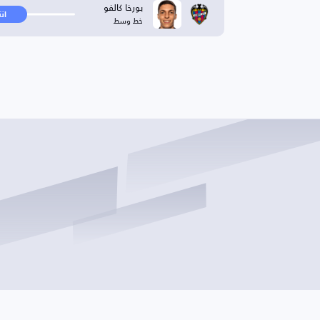
بورخا كالفو
ان
خط وسط