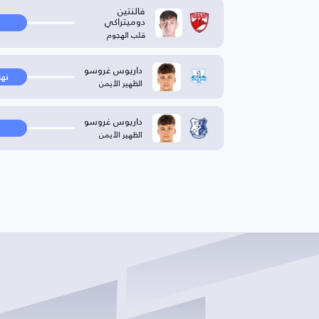
فالنتين
دوميتراكي
قلب الهجوم
داريوس غروسو
نها
الظهير الأيمن
داريوس غروسو
الظهير الأيمن