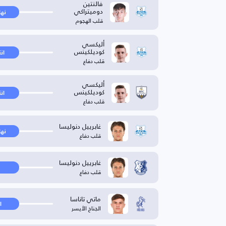
فالنتين
دوميتراكي
نها
قلب الهجوم
أليكسي
كوديلكينس
ان
قلب دفاع
أليكسي
كوديلكينس
ان
قلب دفاع
غابرييل دنوليسا
نها
قلب دفاع
غابرييل دنوليسا
قلب دفاع
ماتي تاناسا
ا
الجناح الأيسر