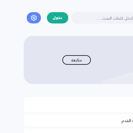
دخول
متابعة
 القدم