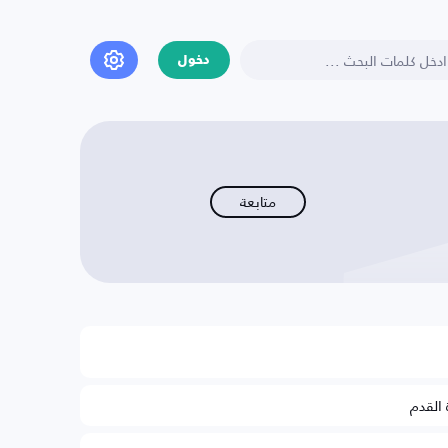
دخول
متابعة
 القدم