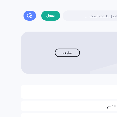
دخول
متابعة
 القدم