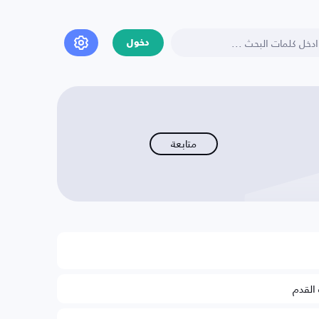
دخول
متابعة
 القدم